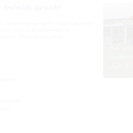
er (m/w/d) gesucht
en, sondern hochwertige Privatbäder gestalten?
sieren exklusive Badsanierungen für
Qualität, Handwerk und Design.
Auf un
Badauss
über
30
obezeit)
 Equipment
dungen