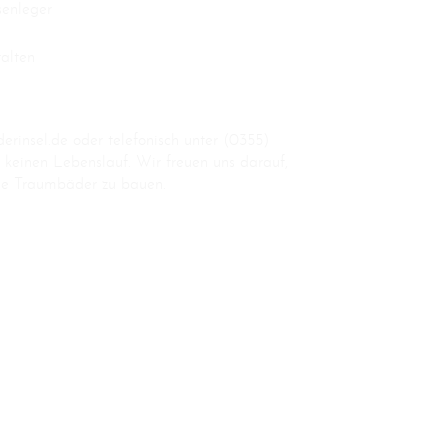
senleger
e
alten
derinsel.de
oder telefonisch unter (0355)
 keinen Lebenslauf. Wir freuen uns darauf,
e Traumbäder zu bauen.