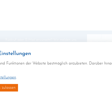
Rückruf oder E-Mail erwünscht? Wir melden uns.
*
Name
instellungen
und Funktionen der Website bestmöglich anzubieten. Darüber hina
Telefon
stellungen
.
E-Mail
 zulassen
Datenschutz